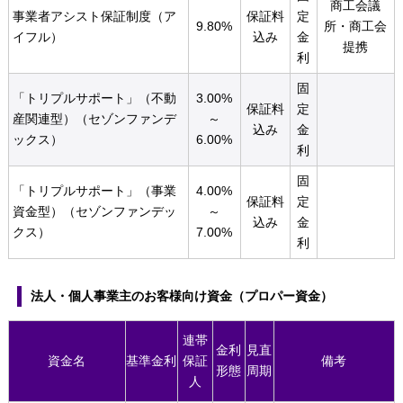
商工会議
事業者アシスト保証制度（ア
保証料
定
9.80%
所・商工会
イフル）
込み
金
提携
利
固
「トリプルサポート」（不動
3.00%
保証料
定
産関連型）（セゾンファンデ
～
込み
金
ックス）
6.00%
利
固
「トリプルサポート」（事業
4.00%
保証料
定
資金型）（セゾンファンデッ
～
込み
金
クス）
7.00%
利
法人・個人事業主のお客様向け資金（プロパー資金）
連帯
金利
見直
資金名
基準金利
保証
備考
形態
周期
人