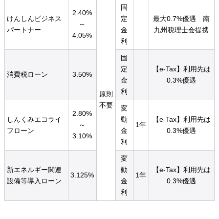
固
2.40%
けんしんビジネス
定
最大0.7%優遇 南
～
パートナー
金
九州税理士会提携
4.05%
利
固
定
【e-Tax】利用先は
消費税ローン
3.50%
金
0.3%優遇
利
原則
不要
変
2.80%
しんくみエコライ
動
【e-Tax】利用先は
～
1年
フローン
金
0.3%優遇
3.10%
利
変
新エネルギー関連
動
【e-Tax】利用先は
3.125%
1年
設備等導入ローン
金
0.3%優遇
利