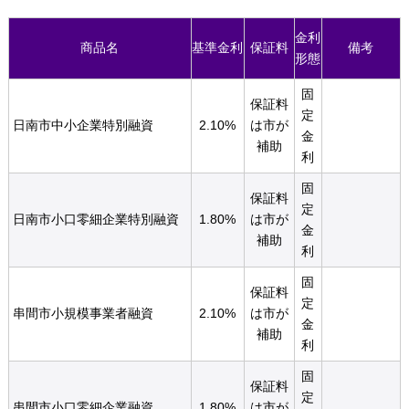
金利
商品名
基準金利
保証料
備考
形態
固
保証料
定
日南市中小企業特別融資
2.10%
は市が
金
補助
利
固
保証料
定
日南市小口零細企業特別融資
1.80%
は市が
金
補助
利
固
保証料
定
串間市小規模事業者融資
2.10%
は市が
金
補助
利
固
保証料
定
串間市小口零細企業融資
1.80%
は市が