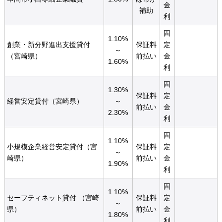
金
補助
利
固
1.10%
創業・新分野進出支援貸付
保証料
定
～
（宮崎県）
前払い
金
1.60%
利
固
1.30%
保証料
定
経営安定貸付（宮崎県）
～
前払い
金
2.30%
利
固
1.10%
小規模企業経営安定貸付（宮
保証料
定
～
崎県）
前払い
金
1.90%
利
固
1.10%
セーフティネット貸付 （宮崎
保証料
定
～
県）
前払い
金
1.80%
利