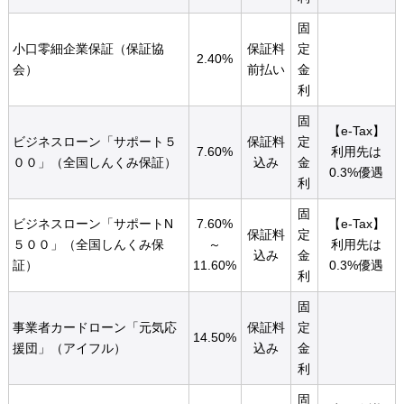
固
小口零細企業保証（保証協
保証料
定
2.40%
会）
前払い
金
利
固
【e-Tax】
ビジネスローン「サポート５
保証料
定
7.60%
利用先は
００」（全国しんくみ保証）
込み
金
0.3%優遇
利
固
ビジネスローン「サポートN
7.60%
【e-Tax】
保証料
定
５００」（全国しんくみ保
～
利用先は
込み
金
証）
11.60%
0.3%優遇
利
固
事業者カードローン「元気応
保証料
定
14.50%
援団」（アイフル）
込み
金
利
固